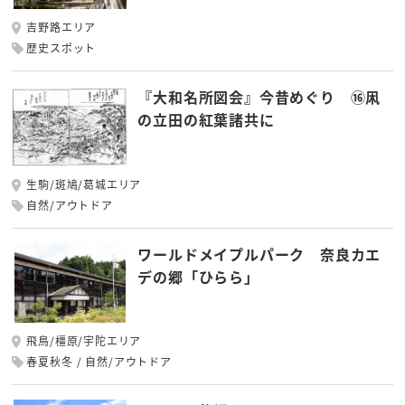
吉野路エリア
歴史スポット
『大和名所図会』今昔めぐり ⑯凩
の立田の紅葉諸共に
生駒/斑鳩/葛城エリア
自然/アウトドア
ワールドメイプルパーク 奈良カエ
デの郷「ひらら」
飛鳥/橿原/宇陀エリア
春夏秋冬
自然/アウトドア