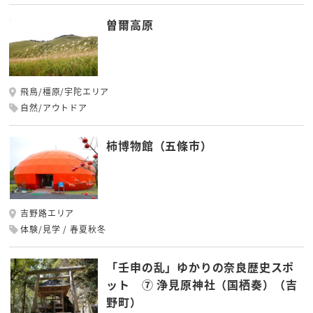
曽爾高原
飛鳥/橿原/宇陀エリア
自然/アウトドア
柿博物館（五條市）
吉野路エリア
体験/見学
春夏秋冬
「壬申の乱」ゆかりの奈良歴史スポ
ット ⑦ 浄見原神社（国栖奏）（吉
野町）