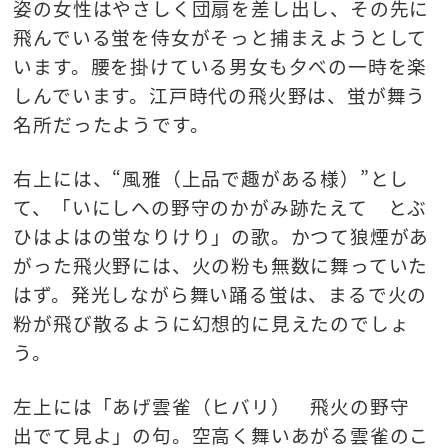
姿の女性はやさしく団扇を差し出し、その先に
飛んでいる蛍を侍女がそっと捕まえようとして
います。腰を掛けている男女も夕べの一時を楽
しんでいます。江戸時代の飛火野は、蛍が舞う
名所だったようです。
右上には、“風雅（上品で趣がある様）”とし
て、「いにしへの野守のかがみ跡たえて とぶ
ひはよはの蛍なりけり」の歌。かつて狼煙があ
がった飛火野には、火の粉も無数に舞っていた
はず。発光しながら舞い踊る蛍は、まるで火の
粉が飛び散るように幻想的に見えたのでしょ
う。
左上には「あげ雲雀（ヒバリ） 飛火の野守
出でて見よ」の句。空高く舞いあがる雲雀のこ