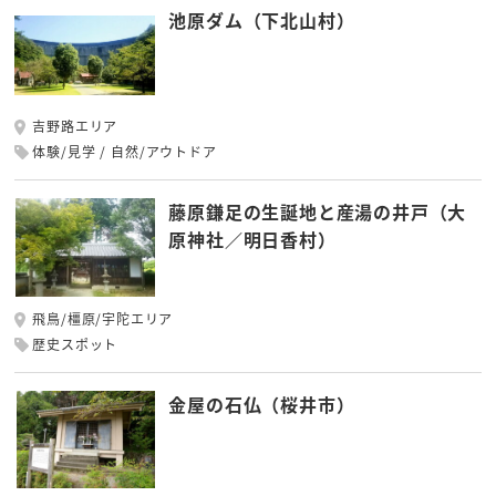
池原ダム（下北山村）
吉野路エリア
体験/見学
自然/アウトドア
藤原鎌足の生誕地と産湯の井戸（大
原神社／明日香村）
飛鳥/橿原/宇陀エリア
歴史スポット
金屋の石仏（桜井市）