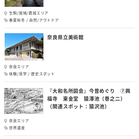
生駒/斑鳩/葛城エリア
春夏秋冬
自然/アウトドア
奈良県立美術館
奈良エリア
体験/見学
歴史スポット
『大和名所図会』今昔めぐり ⑦興
福寺 東金堂 猿澤池（巻之二）
（関連スポット：猿沢池）
奈良エリア
世界遺産