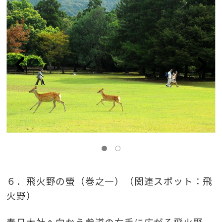
６．飛火野の螢（巻之一）（関連スポット：飛
火野）
春日大社へ向かう参道の右手に広がる飛火野。