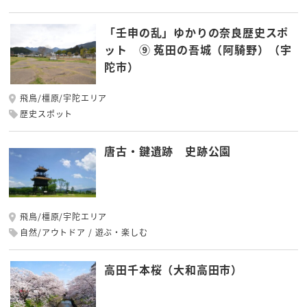
「壬申の乱」ゆかりの奈良歴史スポ
ット ⑨ 菟田の吾城（阿騎野）（宇
陀市）
飛鳥/橿原/宇陀エリア
歴史スポット
唐古・鍵遺跡 史跡公園
飛鳥/橿原/宇陀エリア
自然/アウトドア
遊ぶ・楽しむ
高田千本桜（大和高田市）