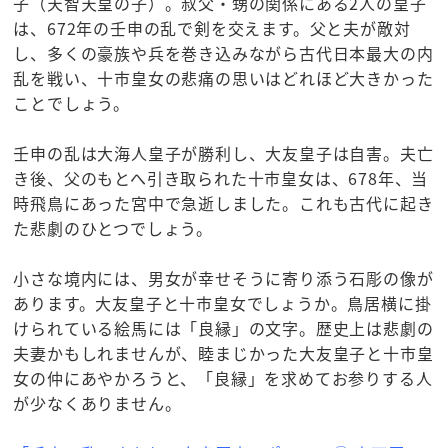
子（天智天皇の子）。叔父・甥の関係にある2人の皇子
は、672年の壬申の乱で剣を交えます。父と夫が敵対
し、多くの豪族や兵を巻き込みながら古代日本最大の内
乱を戦い、十市皇女の悲痛の思いはどれほど大きかった
ことでしょう。
壬申の乱は大海人皇子が勝利し、大友皇子は自害。夫亡
き後、父のもとへ引き取られた十市皇女は、678年、当
時飛鳥にあった宮中で急逝しました。これも古代に起き
た悲劇のひとつでしょう。
小さな境内には、男女が幸せそうに寄り添う石彫の像が
あります。大友皇子と十市皇女でしょうか。鳥居横に掛
けられている絵馬には「良縁」の文字。歴史上は悲劇の
夫妻かもしれませんが、睦まじかった大友皇子と十市皇
女の仲にあやかろうと、「良縁」を求めてお参りする人
が少なくありません。