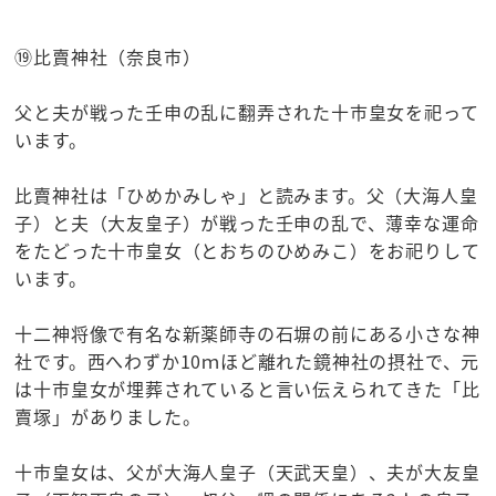
⑲比賣神社（奈良市）
父と夫が戦った壬申の乱に翻弄された十市皇女を祀って
います。
比賣神社は「ひめかみしゃ」と読みます。父（大海人皇
子）と夫（大友皇子）が戦った壬申の乱で、薄幸な運命
をたどった十市皇女（とおちのひめみこ）をお祀りして
います。
十二神将像で有名な新薬師寺の石塀の前にある小さな神
社です。西へわずか10ｍほど離れた鏡神社の摂社で、元
は十市皇女が埋葬されていると言い伝えられてきた「比
賣塚」がありました。
十市皇女は、父が大海人皇子（天武天皇）、夫が大友皇