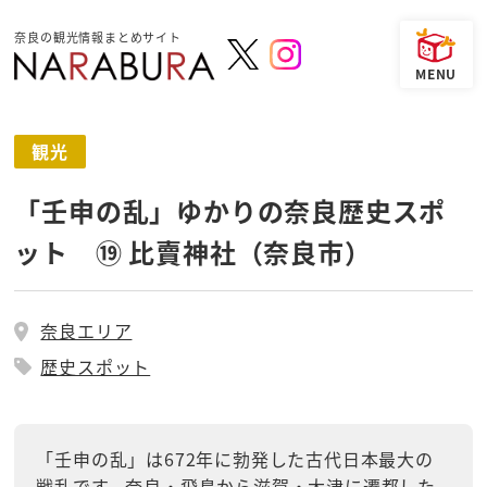
奈良の観光情報まとめサイト
観光
「壬申の乱」ゆかりの奈良歴史スポ
ット ⑲ 比賣神社（奈良市）
奈良エリア
歴史スポット
「壬申の乱」は672年に勃発した古代日本最大の
戦乱です。奈良・飛鳥から滋賀・大津に遷都した