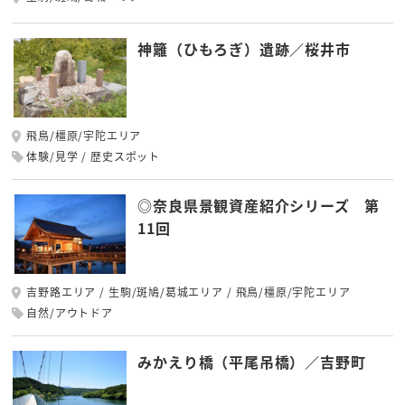
神籬（ひもろぎ）遺跡／桜井市
飛鳥/橿原/宇陀エリア
体験/見学
歴史スポット
◎奈良県景観資産紹介シリーズ 第
11回
吉野路エリア
生駒/斑鳩/葛城エリア
飛鳥/橿原/宇陀エリア
自然/アウトドア
みかえり橋（平尾吊橋）／吉野町