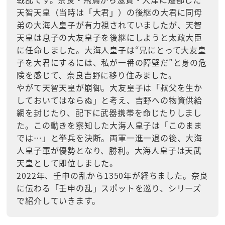
天智天皇（当時は「大君」）の後継の大君に同母
弟の大海人皇子が有力視されていましたが、天智
天皇は息子の大友皇子を後継にしようと太政大臣
に任命しました。大海人皇子は“兄にとって大友皇
子を大君にするには、私が一番の障壁だ”と身の危
険を感じて、奈良吉野に移り住みました。
やがて天智天皇が崩御。大友皇子は「叔父を生か
しておいてはならぬ」と考え、吉野への物資供給
網を封じたり、配下に武器携帯を命じたりしまし
た。この動きを察知した大海人皇子は「このまま
では…」と挙兵を決断。両軍一進一退の後、大海
人皇子軍が優勢となり、勝利。大海人皇子は天武
天皇として即位しました。
2022年、壬申の乱から1350年が経ちました。奈良
に伝わる「壬申の乱」スポットを巡り、シリーズ
で紹介していきます。