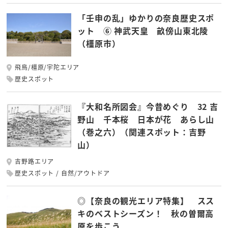
「壬申の乱」ゆかりの奈良歴史スポ
ット ⑥ 神武天皇 畝傍山東北陵
（橿原市）
飛鳥/橿原/宇陀エリア
歴史スポット
『大和名所図会』今昔めぐり 32 吉
野山 千本桜 日本が花 あらし山
（巻之六）（関連スポット：吉野
山）
吉野路エリア
歴史スポット
自然/アウトドア
◎【奈良の観光エリア特集】 スス
キのベストシーズン！ 秋の曽爾高
原を歩こう