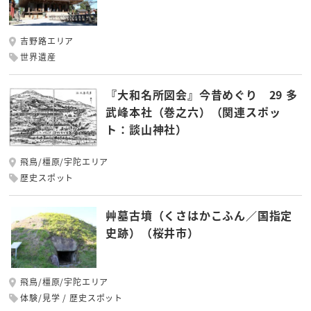
吉野路エリア
世界遺産
『大和名所図会』今昔めぐり 29 多
武峰本社（巻之六）（関連スポッ
ト：談山神社）
飛鳥/橿原/宇陀エリア
歴史スポット
艸墓古墳（くさはかこふん／国指定
史跡）（桜井市）
飛鳥/橿原/宇陀エリア
体験/見学
歴史スポット