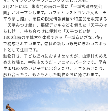
す。サイクリングやランニングを楽しむ人も。
3月24日には、朱雀門の南の一帯に「平城宮跡歴史公
園」がオープンします。カフェとレストランが入る「天
平うまし館」、奈良の観光情報発信や特産品を販売する
「天平みつき館」、展望デッキなどを備えた「天平みは
らし館」、待ち合わせに便利な「天平つどい館」、
1300年前の平城宮を体感できる「平城京いざない館」
で構成されています。奈良の新しい観光にぎわいスポッ
トとして注目です。
動物好き、子ども連れにおすすめなのが、山添村のめえ
めえ牧場と、宇陀市のうだ・アニマルパークです。早春
生まれのかわいい子羊に出会えたり、えさをあげたり、
触れ合ったり、もふもふした動物たちに癒されます。