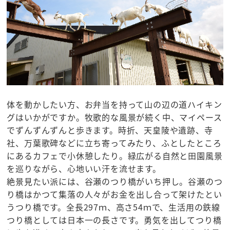
体を動かしたい方、お弁当を持って山の辺の道ハイキン
グはいかがですか。牧歌的な風景が続く中、マイペース
でずんずんずんと歩きます。時折、天皇陵や遺跡、寺
社、万葉歌碑などに立ち寄ってみたり、ふとしたところ
にあるカフェで小休憩したり。緑広がる自然と田園風景
を巡りながら、心地いい汗を流せます。
絶景見たい派には、谷瀬のつり橋がいち押し。谷瀬のつ
り橋はかつて集落の人々がお金を出し合って架けたとい
うつり橋です。全長297ｍ、高さ54ｍで、生活用の鉄線
つり橋としては日本一の長さです。勇気を出してつり橋