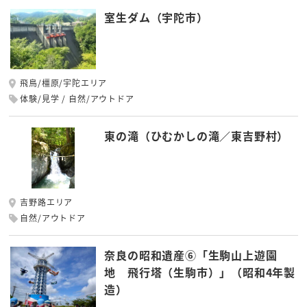
室生ダム（宇陀市）
飛鳥/橿原/宇陀エリア
体験/見学
自然/アウトドア
東の滝（ひむかしの滝／東吉野村）
吉野路エリア
自然/アウトドア
奈良の昭和遺産⑥「生駒山上遊園
地 飛行塔（生駒市）」（昭和4年製
造）