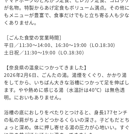
ヤマトポークのとんかつ定食、ヒレカツ定食、コロッケ
が名物。特製からあげ定食もボリューム満点。その他に
もメニューが豊富で、食事だけでもと立ち寄る人も少な
くありません。
［ごんた食堂の営業時間］
平日／11:30～14:00、16:30～19:00（LO.18:30）
土日祝／11:30～19:00（LO.18:30）
【奈良県の温泉につかってきました】
2026年2月6日、ごんたの湯。湯煙をくぐり、かかり湯
をしてから、いちばん大きな浴槽につかって足を伸ばし
ます。やや熱めに感じる湯（水温計は40℃）は無色透
明。においもありません。
浴槽の底におしりをぺたりとつけると、身長177センチ
の私の肩がちょうどつかるくらいの深さ。子どもだとち
ょっと深め。体に押し寄せる湯の圧力が心地いい。すぐ