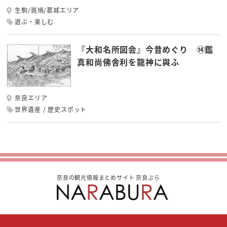
生駒/斑鳩/葛城エリア
遊ぶ・楽しむ
『大和名所図会』今昔めぐり ⑭鑑
真和尚佛舎利を龍神に與ふ
奈良エリア
世界遺産
歴史スポット
奈良の観光情報まとめサイト 奈良ぶら