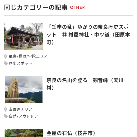
同じカテゴリーの記事
OTHER
「壬申の乱」ゆかりの奈良歴史スポ
ット ⑫ 村屋神社・中ツ道（田原本
町）
飛鳥/橿原/宇陀エリア
歴史スポット
奈良の名山を登る 観音峰（天川
村）
吉野路エリア
自然/アウトドア
金屋の石仏（桜井市）