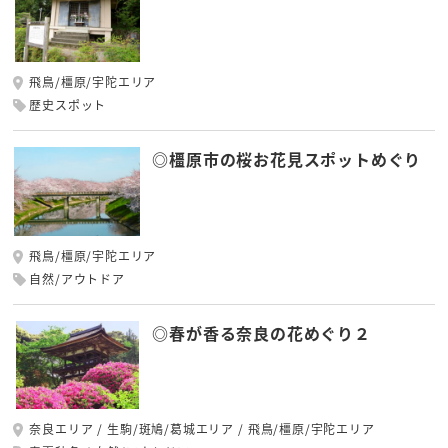
飛鳥/橿原/宇陀エリア
歴史スポット
◎橿原市の桜お花見スポットめぐり
飛鳥/橿原/宇陀エリア
自然/アウトドア
◎春が香る奈良の花めぐり２
奈良エリア
生駒/斑鳩/葛城エリア
飛鳥/橿原/宇陀エリア