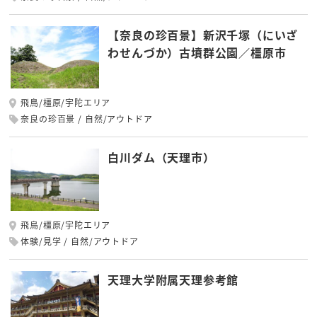
【奈良の珍百景】新沢千塚（にいざ
わせんづか）古墳群公園／橿原市
飛鳥/橿原/宇陀エリア
奈良の珍百景
自然/アウトドア
白川ダム（天理市）
飛鳥/橿原/宇陀エリア
体験/見学
自然/アウトドア
天理大学附属天理参考館