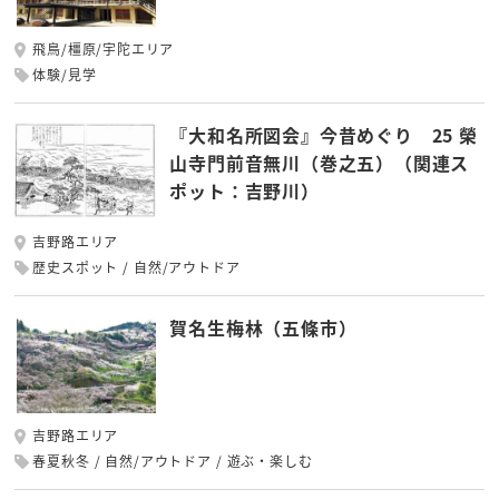
飛鳥/橿原/宇陀エリア
体験/見学
『大和名所図会』今昔めぐり 25 榮
山寺門前音無川（巻之五）（関連ス
ポット：吉野川）
吉野路エリア
歴史スポット
自然/アウトドア
賀名生梅林（五條市）
吉野路エリア
春夏秋冬
自然/アウトドア
遊ぶ・楽しむ