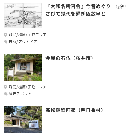
『大和名所図会』今昔めぐり ⑤神
さびて幾代を過ぎぬ故里と
飛鳥/橿原/宇陀エリア
自然/アウトドア
金屋の石仏（桜井市）
飛鳥/橿原/宇陀エリア
歴史スポット
高松塚壁画館（明日香村）