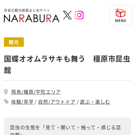
奈良の観光情報まとめサイト
観光
国蝶オオムラサキも舞う 橿原市昆虫
館
飛鳥/橿原/宇陀エリア
体験/見学
自然/アウトドア
遊ぶ・楽しむ
昆虫の生態を「見て・聞いて・触って・感じる昆
虫館」。