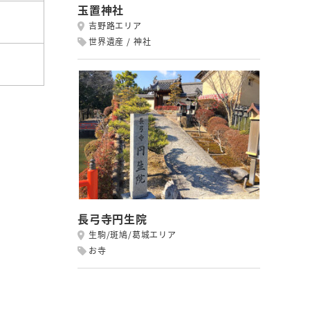
玉置神社
吉野路エリア
世界遺産
神社
長弓寺円生院
生駒/斑鳩/葛城エリア
お寺