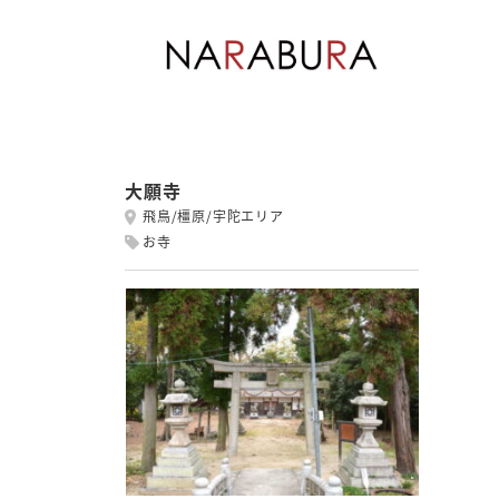
大願寺
飛鳥/橿原/宇陀エリア
お寺