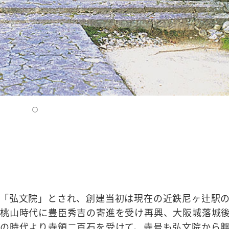
「弘文院」とされ、創建当初は現在の近鉄尼ヶ辻駅
土桃山時代に豊臣秀吉の寄進を受け再興、大阪城落城
の時代より寺領二百石を受けて、寺号も弘文院から