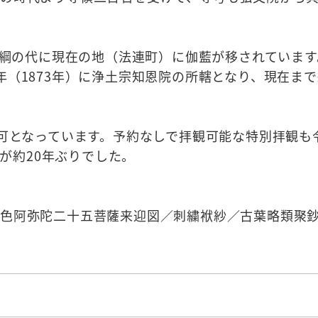
川家綱の代に現在の地（法連町）に伽藍が移されていま
年（1873年）に浄土宗知恩院の所轄となり、現在ま
不可となっています。予約なしで拝観可能な特別拝観も
のが約20年ぶりでした。
著色阿弥陀二十五菩薩来迎図／刺繍袱紗／古葉略類聚