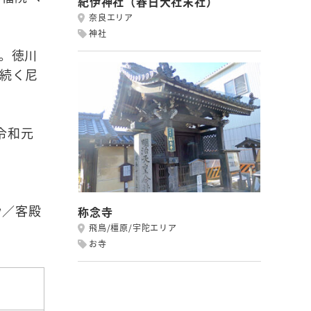
紀伊神社（春日大社末社）
奈良エリア
神社
す。徳川
で続く尼
令和元
鈔／客殿
称念寺
飛鳥/橿原/宇陀エリア
お寺