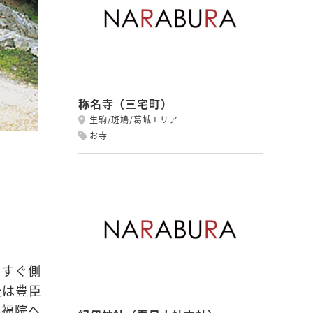
称名寺（三宅町）
生駒/斑鳩/葛城エリア
お寺
のすぐ側
後は豊臣
興福院へ