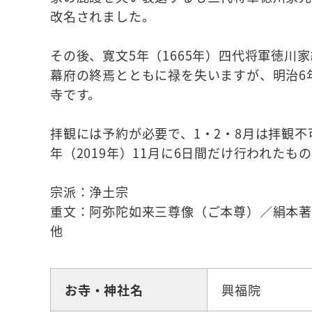
改名されました。
その後、寛文5年（1665年）四代将軍徳
幕府の終焉とともに禄を失いますが、明治6
寺です。
拝観には予約が必要で、1・2・8月は拝観
年（2019年）11月に6日間だけ行われたも
宗派：浄土宗
重文：阿弥陀如来三尊像（ご本尊）／絹本
他
お寺・神社名
興福院