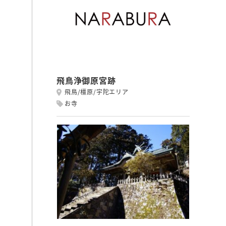
飛鳥浄御原宮跡
飛鳥/橿原/宇陀エリア
お寺