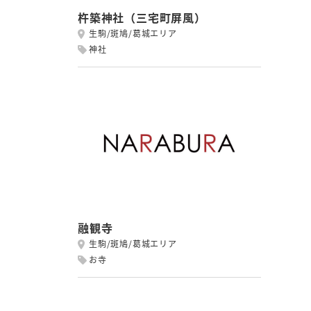
杵築神社（三宅町屏風）
生駒/斑鳩/葛城エリア
神社
融観寺
生駒/斑鳩/葛城エリア
お寺