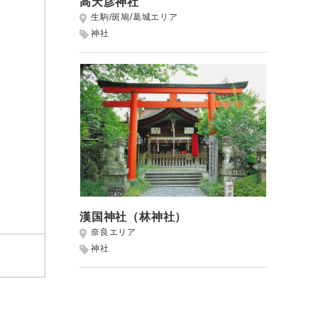
高天彦神社
生駒/斑鳩/葛城エリア
神社
漢国神社（林神社）
奈良エリア
神社