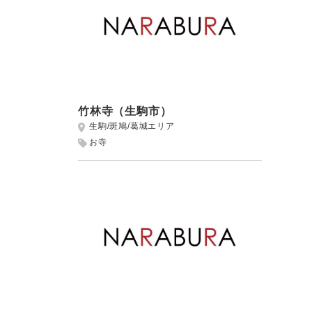
竹林寺（生駒市）
生駒/斑鳩/葛城エリア
お寺