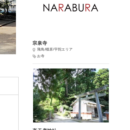
宗泉寺
飛鳥/橿原/宇陀エリア
お寺