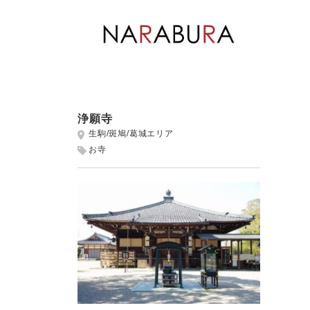
浄願寺
生駒/斑鳩/葛城エリア
お寺