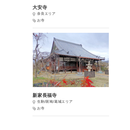
大安寺
奈良エリア
お寺
新家長福寺
生駒/斑鳩/葛城エリア
お寺