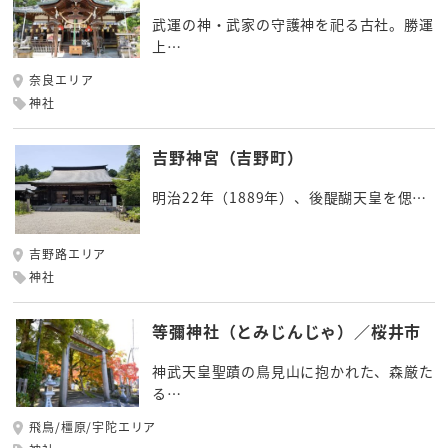
武運の神・武家の守護神を祀る古社。勝運
上…
奈良エリア
神社
吉野神宮（吉野町）
明治22年（1889年）、後醍醐天皇を偲…
吉野路エリア
神社
等彌神社（とみじんじゃ）／桜井市
神武天皇聖蹟の鳥見山に抱かれた、森厳た
る…
飛鳥/橿原/宇陀エリア