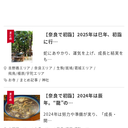
【奈良で初詣】2025年は巳年、初詣
に行…
蛇にあやかり、運気を上げ、成長と結実を
も…
吉野路エリア
奈良エリア
生駒/斑鳩/葛城エリア
飛鳥/橿原/宇陀エリア
お寺
まとめ記事
神社
【奈良で初詣】2024年は辰
年。“龍”の…
2024年は努力や準備が実り、「成長・
開…