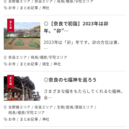
吉野路エリア
奈良エリア
飛鳥/橿原/宇陀エリア
お寺
まとめ記事
神社
◎【奈良で初詣】2023年は卯
年。“卯”…
2023年は「卯」年です。卯の方位は東、
…
奈良エリア
飛鳥/橿原/宇陀エリア
お寺
まとめ記事
国宝
神社
◎奈良の七福神を巡ろう
さまざまな福をもたらしてくれる七福神。
全…
吉野路エリア
奈良エリア
生駒/斑鳩/葛城エリア
飛鳥/橿原/宇陀エリア
お寺
まとめ記事
神社