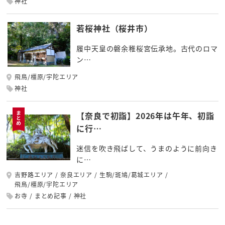
神社
若桜神社（桜井市）
履中天皇の磐余稚桜宮伝承地。古代のロマ
ン…
飛鳥/橿原/宇陀エリア
神社
【奈良で初詣】2026年は午年、初詣
に行…
迷信を吹き飛ばして、うまのように前向き
に…
吉野路エリア
奈良エリア
生駒/斑鳩/葛城エリア
飛鳥/橿原/宇陀エリア
お寺
まとめ記事
神社