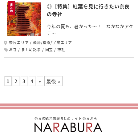
◎［特集］紅葉を見に行きたい奈良
の寺社
今年の夏も、暑かった～！ なかなかアク
テ…
奈良エリア
飛鳥/橿原/宇陀エリア
お寺
まとめ記事
国宝
神社
1
2
3
4
»
最後 »
奈良の観光情報まとめサイト 奈良ぶら