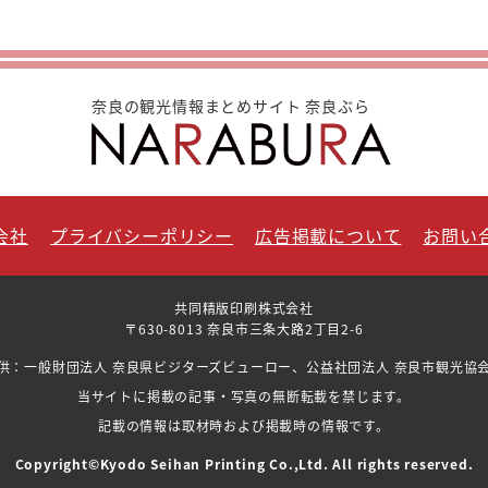
奈良の観光情報まとめサイト 奈良ぶら
会社
プライバシーポリシー
広告掲載について
お問い
共同精版印刷株式会社
〒630-8013 奈良市三条大路2丁目2-6
供：一般財団法人 奈良県ビジターズビューロー、公益社団法人 奈良市観光協
当サイトに掲載の記事・写真の無断転載を禁じます。
記載の情報は取材時および掲載時の情報です。
Copyright©Kyodo Seihan Printing Co.,Ltd. All rights reserved.