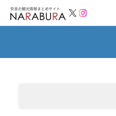
奈良の観光情報まとめサイト