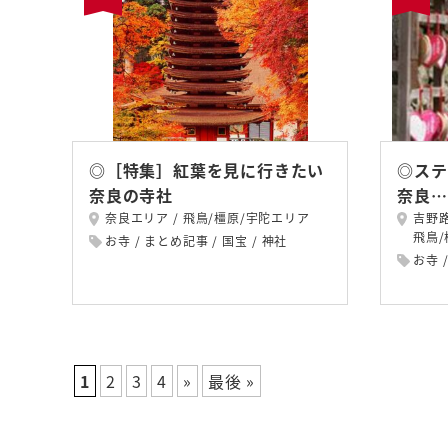
◎［特集］紅葉を見に行きたい
◎ステ
奈良の寺社
奈良…
奈良エリア
飛鳥/橿原/宇陀エリア
吉野
飛鳥/
お寺
まとめ記事
国宝
神社
お寺
1
2
3
4
»
最後 »