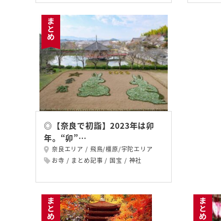
◎【奈良で初詣】2023年は卯
年。“卯”…
奈良エリア
飛鳥/橿原/宇陀エリア
お寺
まとめ記事
国宝
神社