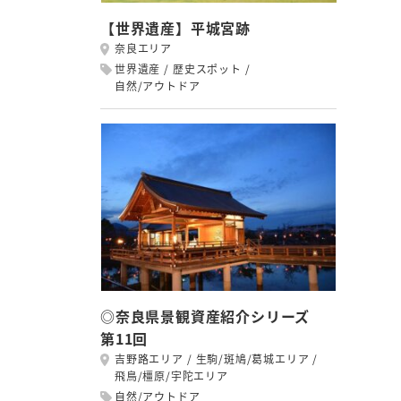
【世界遺産】平城宮跡
奈良エリア
世界遺産
歴史スポット
自然/アウトドア
◎奈良県景観資産紹介シリーズ
第11回
吉野路エリア
生駒/斑鳩/葛城エリア
飛鳥/橿原/宇陀エリア
自然/アウトドア