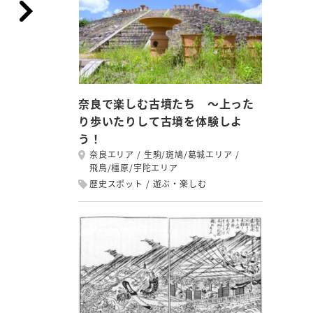
奈良で楽しむ古墳たち ～上った
り歩いたりして古墳を体験しよ
う！
奈良エリア
生駒/斑鳩/葛城エリア
飛鳥/橿原/宇陀エリア
歴史スポット
遊ぶ・楽しむ