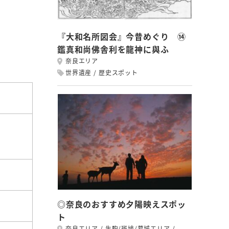
『大和名所図会』今昔めぐり ⑭
鑑真和尚佛舎利を龍神に與ふ
奈良エリア
世界遺産
歴史スポット
◎奈良のおすすめ夕陽映えスポッ
ト
奈良エリア
生駒/斑鳩/葛城エリア