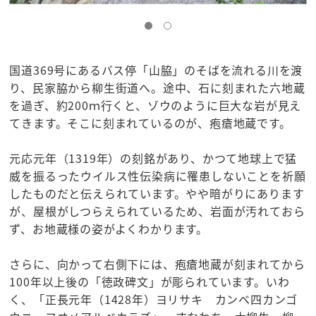
国道369号にあるバス停「山脇」のそばを流れる川を渡
り、民家脇から柳生街道へ。途中、石に刻まれた六地蔵
を過ぎ、約200ｍ行くと、ゾウのように巨大な岩が見え
てきます。そこに刻まれているのが、疱瘡地蔵です。
元応元年（1319年）の刻銘があり、かつて地球上で猛
威を振るったウイルス性伝染病に罹患しないことを祈願
したものだと伝えられています。やや暗がりにあります
が、屋根がしつらえられているため、岩面が汚れておら
ず、お地蔵様の姿がよくわかります。
さらに、向かって右側下には、疱瘡地蔵が刻まれてから
100年以上後の「徳政碑文」が彫られています。いわ
く、「正長元年（1428年）ヨリサキ カンベ四カンゴ