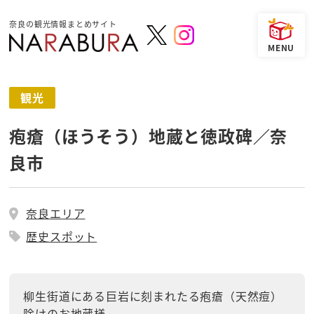
奈良の観光情報まとめサイト
観光
疱瘡（ほうそう）地蔵と徳政碑／奈
良市
奈良エリア
歴史スポット
柳生街道にある巨岩に刻まれたる疱瘡（天然痘）
除けのお地蔵様