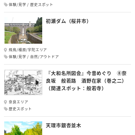
体験/見学
歴史スポット
初瀬ダム（桜井市）
飛鳥/橿原/宇陀エリア
体験/見学
自然/アウトドア
『大和名所図会』今昔めぐり ⑧奈
良坂 般若路 酒野在家（巻之二）
（関連スポット：般若寺）
奈良エリア
歴史スポット
天理市銀杏並木