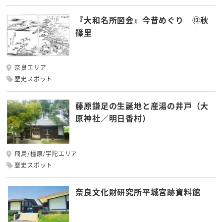
『大和名所図会』今昔めぐり ⑫秋
篠里
奈良エリア
歴史スポット
藤原鎌足の生誕地と産湯の井戸（大
原神社／明日香村）
飛鳥/橿原/宇陀エリア
歴史スポット
奈良文化財研究所平城宮跡資料館