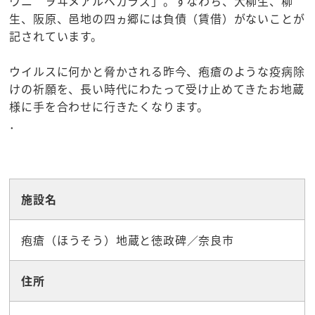
ウニ ヲヰメアルベカラズ」。すなわち、大柳生、柳
生、阪原、邑地の四ヵ郷には負債（賃借）がないことが
記されています。
ウイルスに何かと脅かされる昨今、疱瘡のような疫病除
けの祈願を、長い時代にわたって受け止めてきたお地蔵
様に手を合わせに行きたくなります。
．
☆観光スポット
施設名
疱瘡（ほうそう）地蔵と徳政碑／奈良市
住所