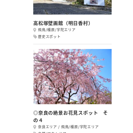
高松塚壁画館（明日香村）
飛鳥/橿原/宇陀エリア
歴史スポット
◎奈良の絶景お花見スポット そ
の４
奈良エリア
飛鳥/橿原/宇陀エリア