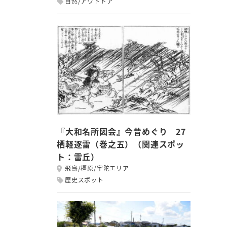
自然/アウトドア
『大和名所図会』今昔めぐり 27
栖軽逐雷（巻之五）（関連スポッ
ト：雷丘）
飛鳥/橿原/宇陀エリア
歴史スポット