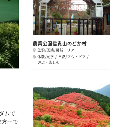
農業公園信貴山のどか村
生駒/斑鳩/葛城エリア
体験/見学
自然/アウトドア
遊ぶ・楽しむ
ダムで
立方ｍで