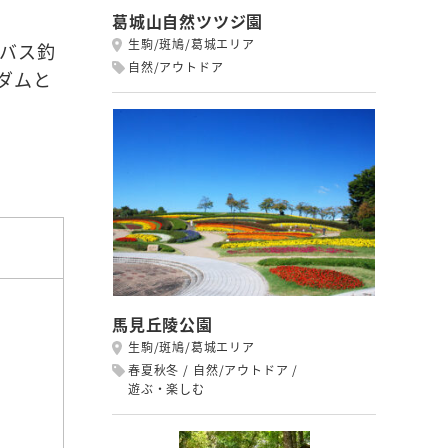
葛城山自然ツツジ園
生駒/斑鳩/葛城エリア
バス釣
自然/アウトドア
ダムと
馬見丘陵公園
生駒/斑鳩/葛城エリア
春夏秋冬
自然/アウトドア
遊ぶ・楽しむ