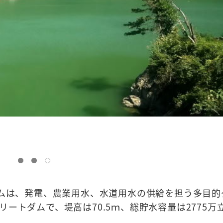
ダムは、発電、農業用水、水道用水の供給を担う多目的
ートダムで、堤高は70.5ｍ、総貯水容量は2775万