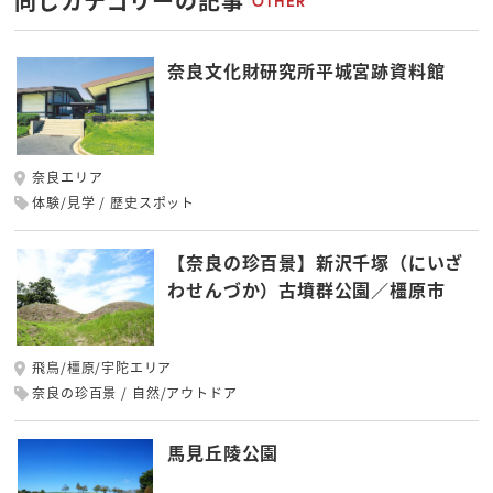
同じカテゴリーの記事
OTHER
奈良文化財研究所平城宮跡資料館
奈良エリア
体験/見学
歴史スポット
【奈良の珍百景】新沢千塚（にいざ
わせんづか）古墳群公園／橿原市
飛鳥/橿原/宇陀エリア
奈良の珍百景
自然/アウトドア
馬見丘陵公園