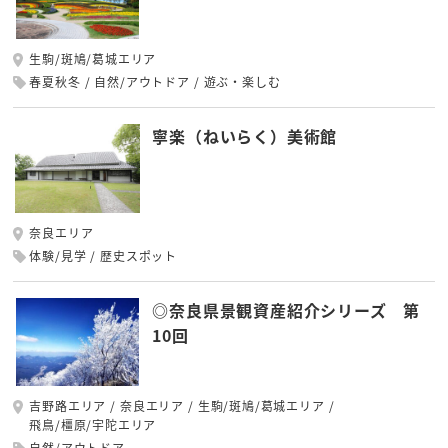
生駒/斑鳩/葛城エリア
春夏秋冬
自然/アウトドア
遊ぶ・楽しむ
寧楽（ねいらく）美術館
奈良エリア
体験/見学
歴史スポット
◎奈良県景観資産紹介シリーズ 第
10回
吉野路エリア
奈良エリア
生駒/斑鳩/葛城エリア
飛鳥/橿原/宇陀エリア
自然/アウトドア