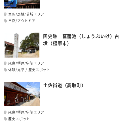
生駒/斑鳩/葛城エリア
自然/アウトドア
国史跡 菖蒲池（しょうぶいけ）古
墳（橿原市）
飛鳥/橿原/宇陀エリア
体験/見学
歴史スポット
土佐街道（高取町）
飛鳥/橿原/宇陀エリア
歴史スポット