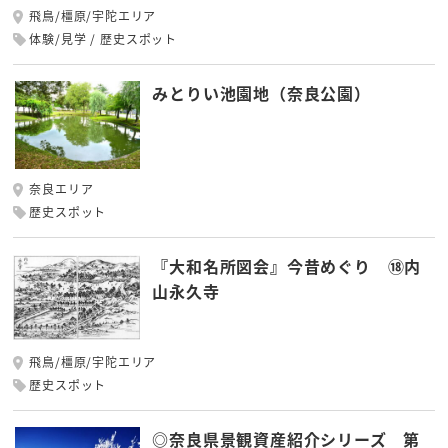
飛鳥/橿原/宇陀エリア
体験/見学
歴史スポット
みとりい池園地（奈良公園）
奈良エリア
歴史スポット
『大和名所図会』今昔めぐり ⑱内
山永久寺
飛鳥/橿原/宇陀エリア
歴史スポット
◎奈良県景観資産紹介シリーズ 第