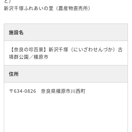
ど）
新沢千塚ふれあいの里（農産物直売所）
☆観光スポット
施設名
【奈良の珍百景】新沢千塚（にいざわせんづか）古
墳群公園／橿原市
住所
〒634-0826 奈良県橿原市川西町