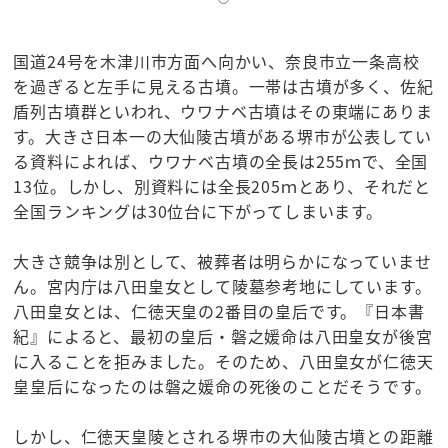
国道24号を木津川市方面へ向かい、奈良市立一条高校
を過ぎると左手に見える古墳。一帯は古墳が多く、佐紀
盾列古墳群といわれ、ウワナベ古墳はその東端にありま
す。大きさ日本一の大仙陵古墳がある堺市が公表してい
る資料によれば、ウワナベ古墳の全長は255ｍで、全国
13位。しかし、別資料には全長205ｍとあり、それだと
全国ランキングは30位台に下がってしまいます。
大きさ競争は別として、被葬者は明らかになっていませ
ん。宮内庁は八田皇女として陵墓参考地にしています。
八田皇女とは、仁徳天皇の2番目の皇后です。『日本書
紀』によると、最初の皇后・磐之媛命は八田皇女が後宮
に入ることを拒みました。そのため、八田皇女が仁徳天
皇皇后になったのは磐之媛命の死後のことだそうです。
しかし、仁徳天皇陵とされる堺市の大仙陵古墳との距離