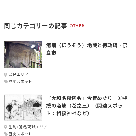
同じカテゴリーの記事
OTHER
疱瘡（ほうそう）地蔵と徳政碑／奈
良市
奈良エリア
歴史スポット
『大和名所図会』今昔めぐり ⑰相
撲の濫觴（巻之三）（関連スポッ
ト：相撲神社など）
生駒/斑鳩/葛城エリア
歴史スポット