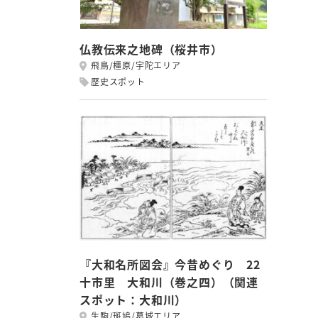
仏教伝来之地碑（桜井市）
飛鳥/橿原/宇陀エリア
歴史スポット
『大和名所図会』今昔めぐり 22
十市里 大和川（巻之四）（関連
スポット：大和川）
生駒/斑鳩/葛城エリア