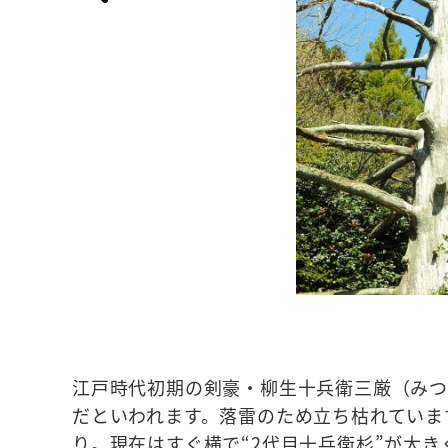
江戸時代初期の剣豪・柳生十兵衛三厳（み
だといわれます。落雷のため立ち枯れていま
り。現在はすぐ横で“2代目十兵衛杉”が大