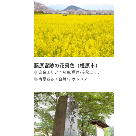
藤原宮跡の花景色（橿原市）
奈良エリア
飛鳥/橿原/宇陀エリア
春夏秋冬
自然/アウトドア