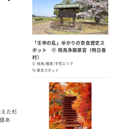
「壬申の乱」ゆかりの奈良歴史ス
ポット ⑰ 飛鳥浄御原宮（明日香
村）
飛鳥/橿原/宇陀エリア
歴史スポット
植えた杉
値あ