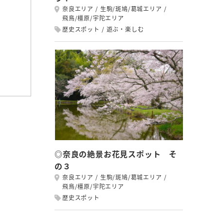
奈良エリア
生駒/斑鳩/葛城エリア
飛鳥/橿原/宇陀エリア
歴史スポット
遊ぶ・楽しむ
◎奈良の絶景お花見スポット そ
の３
奈良エリア
生駒/斑鳩/葛城エリア
飛鳥/橿原/宇陀エリア
歴史スポット