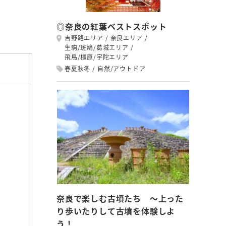
◎奈良の紅葉ベストスポット
吉野路エリア
奈良エリア
生駒/斑鳩/葛城エリア
飛鳥/橿原/宇陀エリア
春夏秋冬
自然/アウトドア
奈良で楽しむ古墳たち ～上った
り歩いたりして古墳を体験しよ
う！