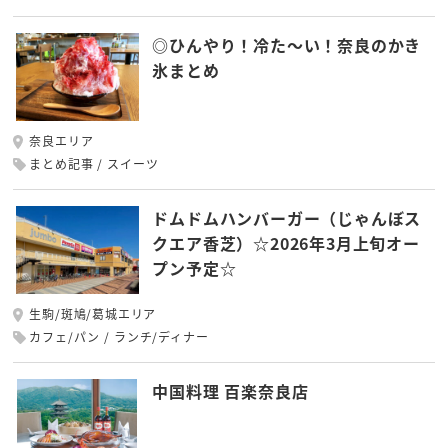
◎ひんやり！冷た～い！奈良のかき
氷まとめ
奈良エリア
まとめ記事
スイーツ
ドムドムハンバーガー（じゃんぼス
クエア香芝）☆2026年3月上旬オー
プン予定☆
生駒/斑鳩/葛城エリア
カフェ/パン
ランチ/ディナー
中国料理 百楽奈良店