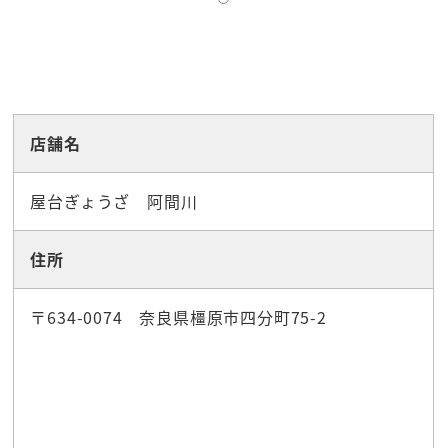
☆グルメ
店舗名
屋台ぎょうざ 阿間川
住所
〒634-0074 奈良県橿原市四分町75-2