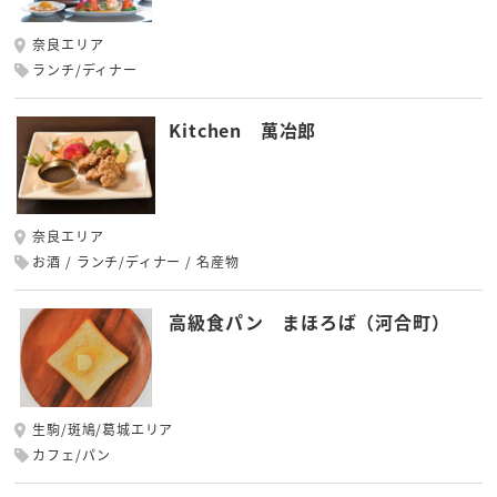
奈良エリア
ランチ/ディナー
Kitchen 萬冶郎
奈良エリア
お酒
ランチ/ディナー
名産物
高級食パン まほろば（河合町）
生駒/斑鳩/葛城エリア
カフェ/パン