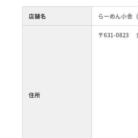
店舗名
らーめん小舎（
〒631-082
住所