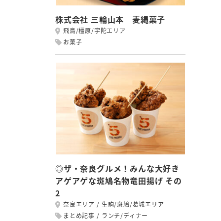
株式会社 三輪山本 麦縄菓子
飛鳥/橿原/宇陀エリア
お菓子
◎ザ・奈良グルメ！みんな大好き
アゲアゲな斑鳩名物竜田揚げ その
2
奈良エリア
生駒/斑鳩/葛城エリア
まとめ記事
ランチ/ディナー