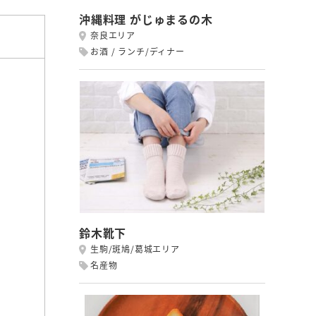
沖縄料理 がじゅまるの木
奈良エリア
お酒
ランチ/ディナー
鈴木靴下
生駒/斑鳩/葛城エリア
名産物