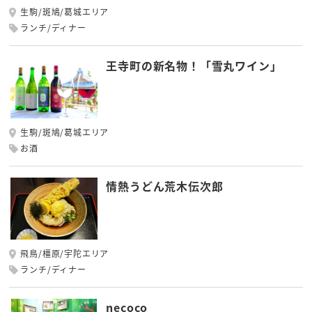
生駒/斑鳩/葛城エリア
ランチ/ディナー
王寺町の新名物！「雪丸ワイン」
生駒/斑鳩/葛城エリア
お酒
情熱うどん荒木伝次郎
飛鳥/橿原/宇陀エリア
ランチ/ディナー
necoco