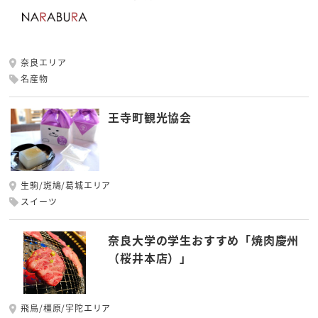
奈良エリア
名産物
王寺町観光協会
生駒/斑鳩/葛城エリア
スイーツ
奈良大学の学生おすすめ「焼肉慶州
（桜井本店）」
飛鳥/橿原/宇陀エリア