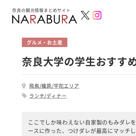
奈良の観光情報まとめサイト
グルメ・お土産
奈良大学の学生おすす
飛鳥/橿原/宇陀エリア
ランチ/ディナー
ここでしか味わえない自家製のもみダレ
ースに作った、つけダレが最高にマッチし