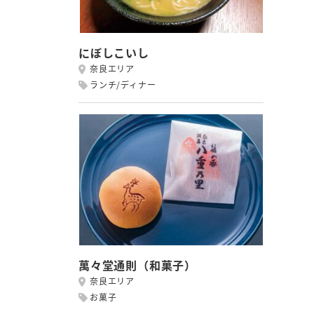
にぼしこいし
奈良エリア
ランチ/ディナー
萬々堂通則（和菓子）
奈良エリア
お菓子