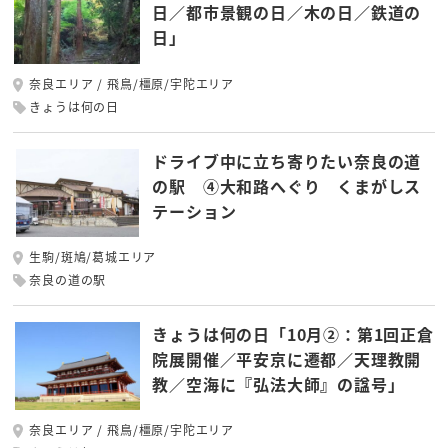
日／都市景観の日／木の日／鉄道の
日」
奈良エリア
飛鳥/橿原/宇陀エリア
きょうは何の日
ドライブ中に立ち寄りたい奈良の道
の駅 ④大和路へぐり くまがしス
テーション
生駒/斑鳩/葛城エリア
奈良の道の駅
きょうは何の日「10月②：第1回正倉
院展開催／平安京に遷都／天理教開
教／空海に『弘法大師』の諡号」
奈良エリア
飛鳥/橿原/宇陀エリア