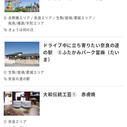
吉野路エリア
奈良エリア
生駒/斑鳩/葛城エリア
飛鳥/橿原/宇陀エリア
きょうは何の日
ドライブ中に立ち寄りたい奈良の道
の駅 ⑤ふたかみパーク當麻（たい
ま）
生駒/斑鳩/葛城エリア
奈良の道の駅
大和伝統工芸① 赤膚焼
奈良エリア