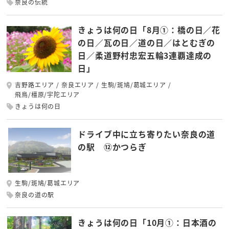
奈良の伝統
きょうは何の日「8月①：橋の日／花
の日／瓦の日／道の日／はとむぎの
日／柔道野村忠宏五輪3連覇達成の
日」
吉野路エリア
奈良エリア
生駒/斑鳩/葛城エリア
飛鳥/橿原/宇陀エリア
きょうは何の日
ドライブ中に立ち寄りたい奈良の道
の駅 ⑫かつらぎ
生駒/斑鳩/葛城エリア
奈良の道の駅
きょうは何の日「10月①：日本酒の