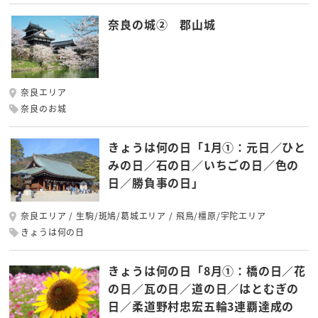
奈良の城② 郡山城
奈良エリア
奈良のお城
きょうは何の日「1月①：元日／ひと
みの日／石の日／いちごの日／色の
日／勝負事の日」
奈良エリア
生駒/斑鳩/葛城エリア
飛鳥/橿原/宇陀エリア
きょうは何の日
きょうは何の日「8月①：橋の日／花
の日／瓦の日／道の日／はとむぎの
日／柔道野村忠宏五輪3連覇達成の