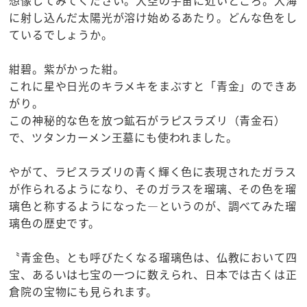
想像してみてください。大空の宇宙に近いところ。大海
に射し込んだ太陽光が溶け始めるあたり。どんな色をし
ているでしょうか。
紺碧。紫がかった紺。
これに星や日光のキラメキをまぶすと「青金」のできあ
がり。
この神秘的な色を放つ鉱石がラピスラズリ（青金石）
で、ツタンカーメン王墓にも使われました。
やがて、ラピスラズリの青く輝く色に表現されたガラス
が作られるようになり、そのガラスを瑠璃、その色を瑠
璃色と称するようになった―というのが、調べてみた瑠
璃色の歴史です。
〝青金色〟とも呼びたくなる瑠璃色は、仏教において四
宝、あるいは七宝の一つに数えられ、日本では古くは正
倉院の宝物にも見られます。