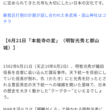
に定められてきた元号も大切にしたい日本の文化です。
蘇我氏打倒の計画が話し合われた多武峰・談山神社はコ
チラ
【6月21日「本能寺の変」（明智光秀と郡山
城）】
1582年6月21日（天正10年6月2日）、明智光秀が織田
信長を自害に追い込んだ謀反事件。天下統一を目前にし
ていた信長が倒れ、仇（かたき）にと光秀を討ったとさ
れる豊臣秀吉の天下統一への端緒を開いた意味で、日本
の歴史を大きく動かした“クーデター”といえるでしょ
う。
NHK大河ドラマ「麒麟がくる」で描かれる明智光秀に