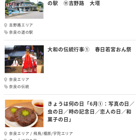
の駅 ⑪吉野路 大塔
吉野路エリア
奈良の道の駅
大和の伝統行事① 春日若宮おん祭
奈良エリア
奈良の伝統
きょうは何の日「6月①：写真の日／
虫の日／時の記念日／恋人の日／和
菓子の日」
奈良エリア
飛鳥/橿原/宇陀エリア