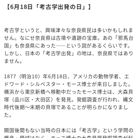
【6月18日「考古学出発の日」】
考古学というと、興味津々な奈良県民は多いかもしれま
せん。なにせ奈良県は古墳や遺跡の宝庫。あの「邪馬台
国」も奈良県にあった――という説があるくらいです。
しかし、日本の「考古学出発」の地は、奈良県ではあり
ません。
1877（明治10）年6月18日、アメリカの動物学者、エ
ドワード・シルベスター・モース博士が来日しました。
横浜から東京新橋へ移動中だったモース博士は、大森貝
塚（品川区・大田区）を発見。発掘調査が行われ、縄文
時代後期～末期の貝塚であることが明らかになりまし
た。
開国後間もない当時の日本には「考古学」という学問の
概念・領域はなく、モース博士の大森貝塚発掘調査が科