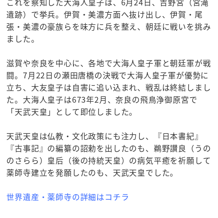
これを察知した大海人皇子は、6月24日、吉野宮（宮滝
遺跡）で挙兵。伊賀・美濃方面へ抜け出し、伊賀・尾
張・美濃の豪族らを味方に兵を整え、朝廷に戦いを挑み
ました。
滋賀や奈良を中心に、各地で大海人皇子軍と朝廷軍が戦
闘。7月22日の瀬田唐橋の決戦で大海人皇子軍が優勢に
立ち、大友皇子は自害に追い込まれ、戦乱は終結しまし
た。大海人皇子は673年2月、奈良の飛鳥浄御原宮で
「天武天皇」として即位しました。
天武天皇は仏教・文化政策にも注力し、『日本書紀』
『古事記』の編纂の詔勅を出したのも、鵜野讃良（うの
のさらら）皇后（後の持統天皇）の病気平癒を祈願して
薬師寺建立を発願したのも、天武天皇でした。
世界遺産・薬師寺の詳細はコチラ