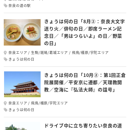
奈良の道の駅
きょうは何の日「8月②：奈良大文字
送り火／俳句の日／即席ラーメン記
念日／「男はつらいよ」の日／野菜
の日」
奈良エリア
生駒/斑鳩/葛城エリア
飛鳥/橿原/宇陀エリア
きょうは何の日
きょうは何の日「10月②：第1回正倉
院展開催／平安京に遷都／天理教開
教／空海に『弘法大師』の諡号」
奈良エリア
飛鳥/橿原/宇陀エリア
きょうは何の日
ドライブ中に立ち寄りたい奈良の道