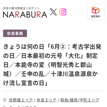
奈良の観光情報まとめサイト
奈良事典
きょうは何の日「6月②：考古学出発
の日／日本最初の元号「大化」制定
日／本能寺の変（明智光秀と郡山
城）／壬申の乱／十津川温泉源泉か
け流し宣言の日」
吉野路エリア
奈良エリア
飛鳥/橿原/宇陀エリア