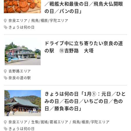
／戦艦大和最後の日／飛鳥大仏開眼
の日／パンの日」
奈良エリア
飛鳥/橿原/宇陀エリア
きょうは何の日
ドライブ中に立ち寄りたい奈良の道
の駅 ⑪吉野路 大塔
吉野路エリア
奈良の道の駅
きょうは何の日「1月①：元日／ひと
みの日／石の日／いちごの日／色の
日／勝負事の日」
奈良エリア
生駒/斑鳩/葛城エリア
飛鳥/橿原/宇陀エリア
きょうは何の日