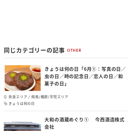
同じカテゴリーの記事
OTHER
きょうは何の日「6月①：写真の日／
虫の日／時の記念日／恋人の日／和
菓子の日」
奈良エリア
飛鳥/橿原/宇陀エリア
きょうは何の日
大和の酒蔵めぐり① 今西酒造株式
会社