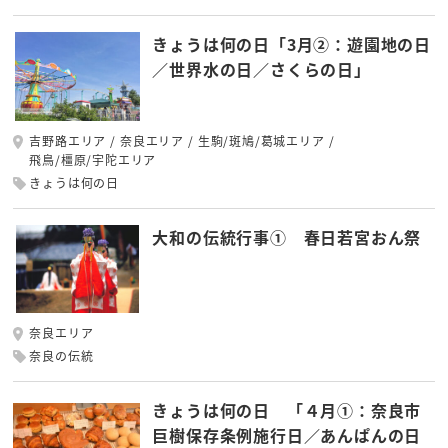
きょうは何の日「3月②：遊園地の日
／世界水の日／さくらの日」
吉野路エリア
奈良エリア
生駒/斑鳩/葛城エリア
飛鳥/橿原/宇陀エリア
きょうは何の日
大和の伝統行事① 春日若宮おん祭
奈良エリア
奈良の伝統
きょうは何の日 「４月①：奈良市
巨樹保存条例施行日／あんぱんの日