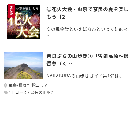
◎花火大会・お祭で奈良の夏を楽し
もう【2…
夏の風物詩といえばなんといっても花火。
…
奈良ぶらの山歩き①「曽爾高原～倶
留尊（く…
NARABURAの山歩きガイド第1弾は、…
飛鳥/橿原/宇陀エリア
1日コース
奈良の山歩き