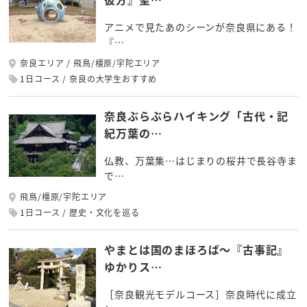
アニメで見たあのシーンが奈良県にある！
『…
奈良エリア
飛鳥/橿原/宇陀エリア
1日コース
奈良の大学生おすすめ
奈良ぶらぶらハイキング「古代・記
紀万葉の…
仏教、万葉集…はじまりの桜井で長谷寺ま
で…
飛鳥/橿原/宇陀エリア
1日コース
歴史・文化を巡る
やまとは国のまほろば～『古事記』
ゆかりス…
［奈良観光モデルコース］奈良時代に成立