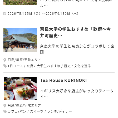
よ…
2026年5月15日（金）～2026年9月30日（水）
奈良大学の学生おすすめ「畝傍～今
井町歴史…
奈良大学の学生と奈良ぶらがコラボして企
画…
飛鳥/橿原/宇陀エリア
1日コース
奈良の大学生おすすめ
歴史・文化を巡る
Tea House KURINOKI
イギリス大好きな店主がゆったりティータ
イ…
飛鳥/橿原/宇陀エリア
カフェ/パン
スイーツ
ランチ/ディナー