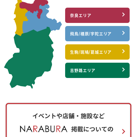
奈良エリア
飛鳥/橿原/宇陀エリア
生駒/斑鳩/葛城エリア
吉野路エリア