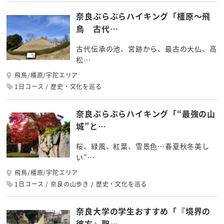
奈良ぶらぶらハイキング「橿原～飛
鳥 古代…
古代伝承の池、宮跡から、最古の大仏、高
松…
飛鳥/橿原/宇陀エリア
1日コース
歴史・文化を巡る
奈良ぶらぶらハイキング「“最強の山
城”と…
桜、緑風、紅葉、雪景色…春夏秋冬美し
い“…
飛鳥/橿原/宇陀エリア
1日コース
奈良の山歩き
歴史・文化を巡る
奈良大学の学生おすすめ「『境界の
彼方』聖…