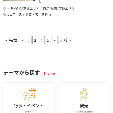
し…
生駒/斑鳩/葛城エリア
飛鳥/橿原/宇陀エリア
1日コース
歴史・文化を巡る
« 先頭
«
2
3
4
5
»
最後 »
テーマから探す
Theme
行事・イベント
観光
EVENT
SIGHTSEEING