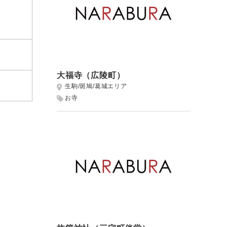
大福寺（広陵町）
生駒/斑鳩/葛城エリア
お寺