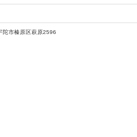
 宇陀市榛原区萩原2596