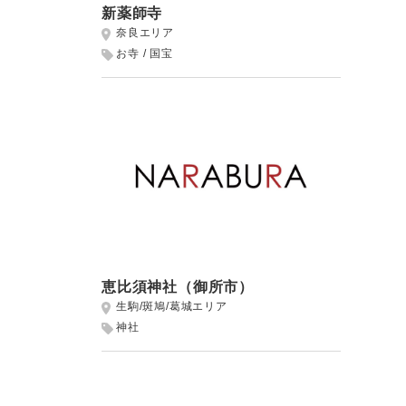
新薬師寺
奈良エリア
お寺
国宝
恵比須神社（御所市）
生駒/斑鳩/葛城エリア
神社