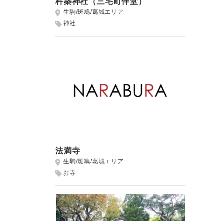
杵築神社（三宅町伴堂）
生駒/斑鳩/葛城エリア
神社
法満寺
生駒/斑鳩/葛城エリア
お寺