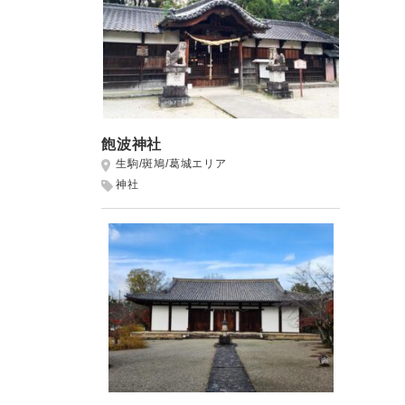
飽波神社
生駒/斑鳩/葛城エリア
神社