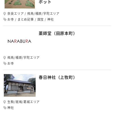
ポット
奈良エリア
飛鳥/橿原/宇陀エリア
お寺
まとめ記事
国宝
神社
薬師堂（田原本町）
飛鳥/橿原/宇陀エリア
お寺
春日神社（上牧町）
生駒/斑鳩/葛城エリア
神社