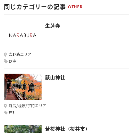
同じカテゴリーの記事
OTHER
生蓮寺
吉野路エリア
お寺
談山神社
飛鳥/橿原/宇陀エリア
神社
若桜神社（桜井市）