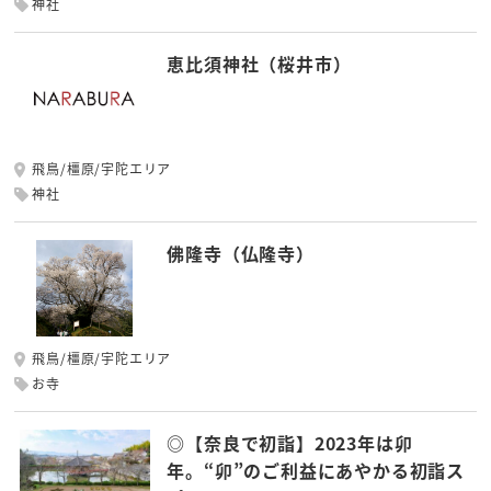
神社
恵比須神社（桜井市）
飛鳥/橿原/宇陀エリア
神社
佛隆寺（仏隆寺）
飛鳥/橿原/宇陀エリア
お寺
◎【奈良で初詣】2023年は卯
年。“卯”のご利益にあやかる初詣ス