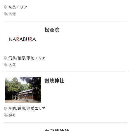
奈良エリア
お寺
松源院
飛鳥/橿原/宇陀エリア
お寺
讃岐神社
生駒/斑鳩/葛城エリア
神社