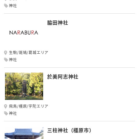
神社
脇田神社
生駒/斑鳩/葛城エリア
神社
於美阿志神社
飛鳥/橿原/宇陀エリア
神社
三柱神社（橿原市）