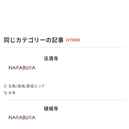
同じカテゴリーの記事
OTHER
法満寺
生駒/斑鳩/葛城エリア
お寺
璉城寺