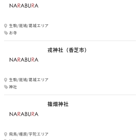
生駒/斑鳩/葛城エリア
お寺
戎神社（香芝市）
生駒/斑鳩/葛城エリア
神社
篠畑神社
飛鳥/橿原/宇陀エリア