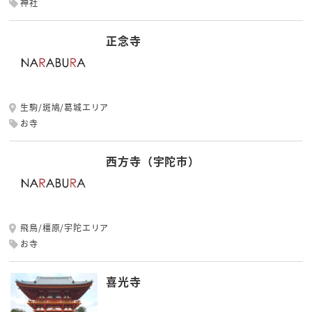
神社
正念寺
生駒/斑鳩/葛城エリア
お寺
西方寺（宇陀市）
飛鳥/橿原/宇陀エリア
お寺
喜光寺