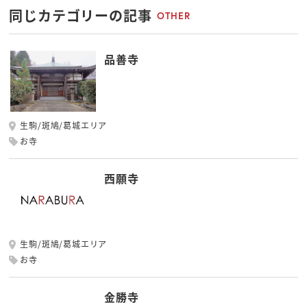
同じカテゴリーの記事
OTHER
品善寺
生駒/斑鳩/葛城エリア
お寺
西願寺
生駒/斑鳩/葛城エリア
お寺
金勝寺