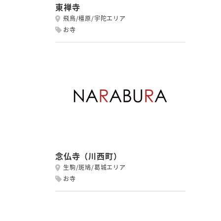
東禅寺
飛鳥/橿原/宇陀エリア
お寺
念仏寺（川西町）
生駒/斑鳩/葛城エリア
お寺