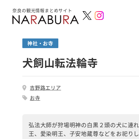
奈良の観光情報まとめサイト
神社・お寺
犬飼山転法輪寺
吉野路エリア
お寺
弘法大師が狩場明神の白黒２頭の犬に連
王、愛染明王、子安地蔵尊などをお祀りし