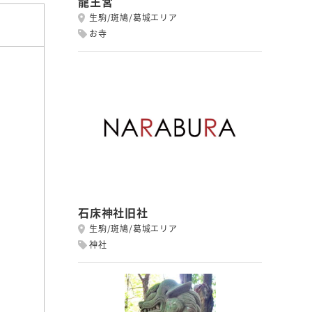
龍王宮
生駒/斑鳩/葛城エリア
お寺
石床神社旧社
生駒/斑鳩/葛城エリア
神社