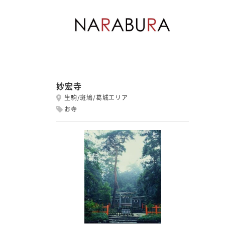
妙宏寺
生駒/斑鳩/葛城エリア
お寺