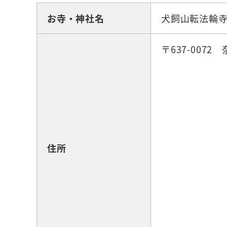
お寺・神社名
犬飼山転法輪
〒637-007
住所