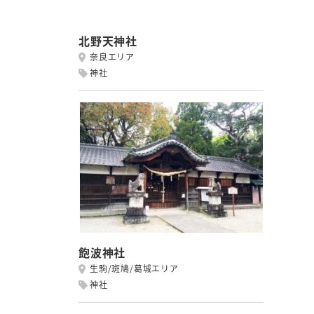
北野天神社
奈良エリア
神社
飽波神社
生駒/斑鳩/葛城エリア
神社