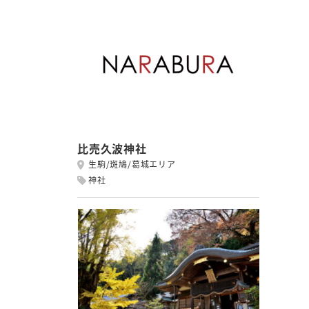
比売久波神社
生駒/斑鳩/葛城エリア
神社