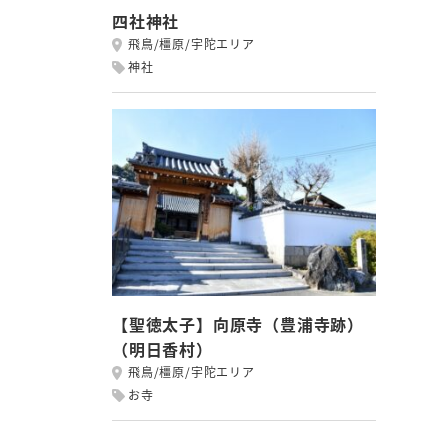
四社神社
飛鳥/橿原/宇陀エリア
神社
【聖徳太子】向原寺（豊浦寺跡）
（明日香村）
飛鳥/橿原/宇陀エリア
お寺