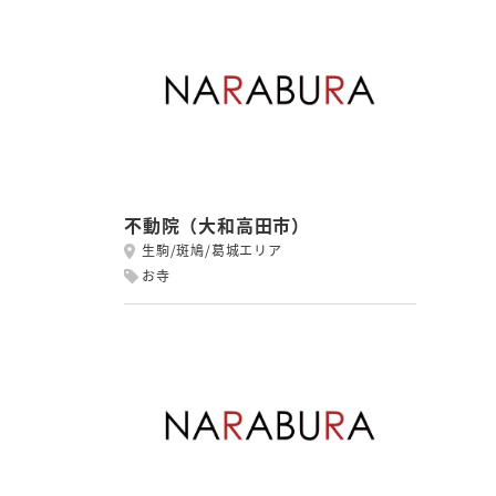
不動院（大和高田市）
生駒/斑鳩/葛城エリア
お寺