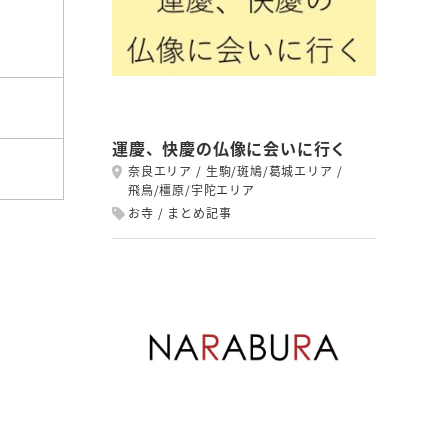
運慶、快慶の仏像に会いに行く
奈良エリア
生駒/斑鳩/葛城エリア
飛鳥/橿原/宇陀エリア
お寺
まとめ記事