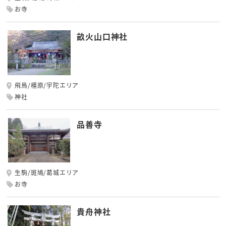
お寺
畝火山口神社
飛鳥/橿原/宇陀エリア
神社
品善寺
生駒/斑鳩/葛城エリア
お寺
貴舟神社