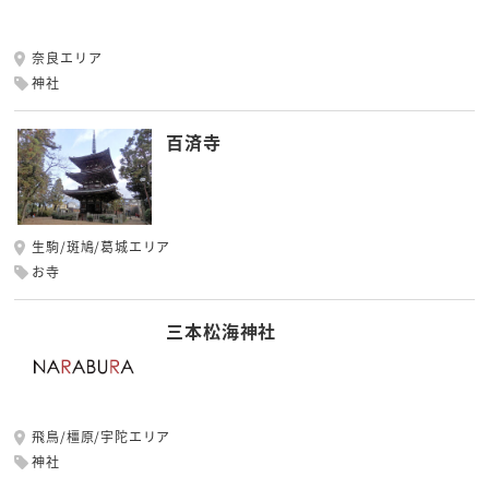
奈良エリア
神社
百済寺
生駒/斑鳩/葛城エリア
お寺
三本松海神社
飛鳥/橿原/宇陀エリア
神社