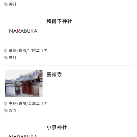
神社
和爾下神社
飛鳥/橿原/宇陀エリア
神社
養福寺
生駒/斑鳩/葛城エリア
お寺
小泉神社