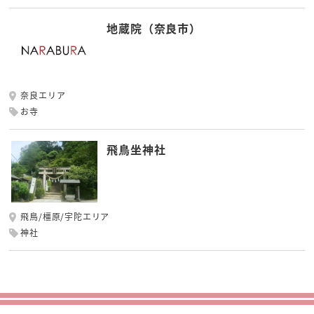
地蔵院（奈良市）
奈良エリア
お寺
飛鳥坐神社
飛鳥/橿原/宇陀エリア
神社