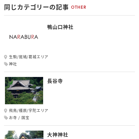
同じカテゴリーの記事
OTHER
鴨山口神社
生駒/斑鳩/葛城エリア
神社
長谷寺
飛鳥/橿原/宇陀エリア
お寺
国宝
大神神社