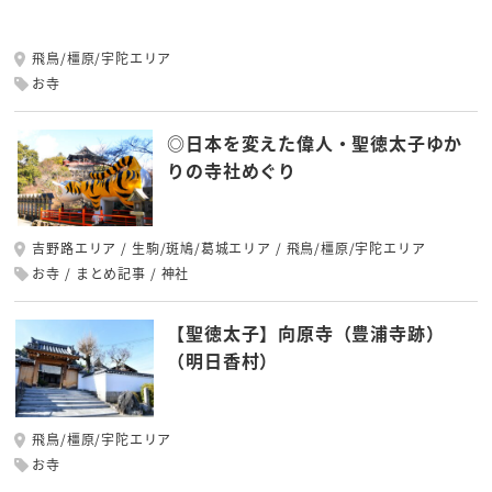
飛鳥/橿原/宇陀エリア
お寺
◎日本を変えた偉人・聖徳太子ゆか
りの寺社めぐり
吉野路エリア
生駒/斑鳩/葛城エリア
飛鳥/橿原/宇陀エリア
お寺
まとめ記事
神社
【聖徳太子】向原寺（豊浦寺跡）
（明日香村）
飛鳥/橿原/宇陀エリア
お寺