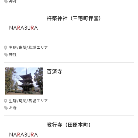
神社
杵築神社（三宅町伴堂）
生駒/斑鳩/葛城エリア
神社
百済寺
生駒/斑鳩/葛城エリア
お寺
教行寺（田原本町）