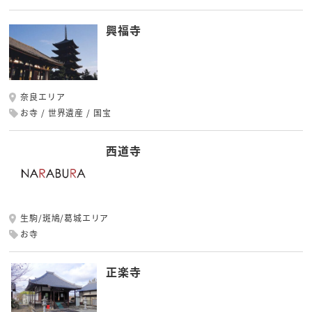
興福寺
奈良エリア
お寺
世界遺産
国宝
西道寺
生駒/斑鳩/葛城エリア
お寺
正楽寺