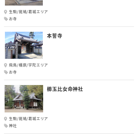
生駒/斑鳩/葛城エリア
お寺
本誓寺
飛鳥/橿原/宇陀エリア
お寺
櫛玉比女命神社
生駒/斑鳩/葛城エリア
神社