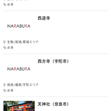
お寺
西道寺
生駒/斑鳩/葛城エリア
お寺
西方寺（宇陀市）
飛鳥/橿原/宇陀エリア
お寺
天神社（奈良市）