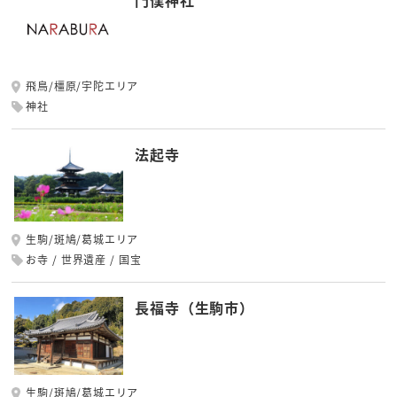
門僕神社
飛鳥/橿原/宇陀エリア
神社
法起寺
生駒/斑鳩/葛城エリア
お寺
世界遺産
国宝
長福寺（生駒市）
生駒/斑鳩/葛城エリア