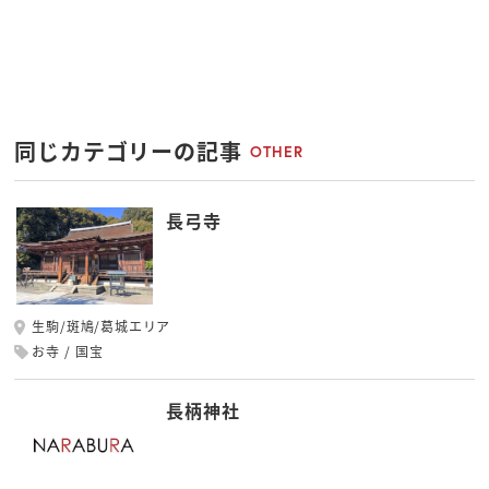
同じカテゴリーの記事
OTHER
長弓寺
生駒/斑鳩/葛城エリア
お寺
国宝
長柄神社