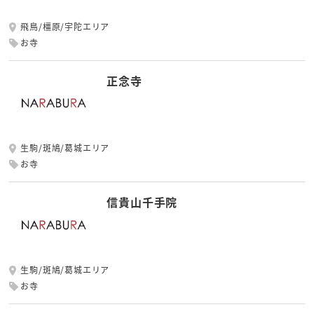
飛鳥/橿原/宇陀エリア
お寺
正念寺
生駒/斑鳩/葛城エリア
お寺
信貴山千手院
生駒/斑鳩/葛城エリア
お寺