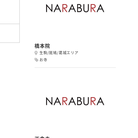
橋本院
生駒/斑鳩/葛城エリア
お寺