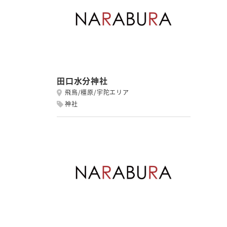
田口水分神社
飛鳥/橿原/宇陀エリア
神社