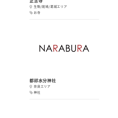
正念寺
生駒/斑鳩/葛城エリア
お寺
都祁水分神社
奈良エリア
神社