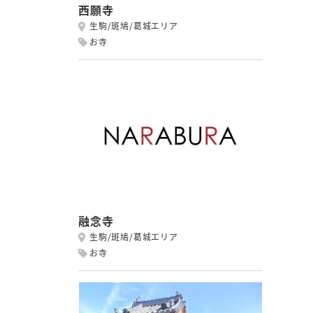
西願寺
生駒/斑鳩/葛城エリア
お寺
融念寺
生駒/斑鳩/葛城エリア
お寺