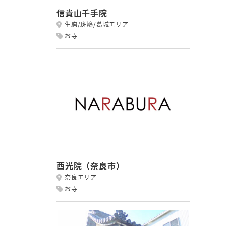
信貴山千手院
生駒/斑鳩/葛城エリア
お寺
西光院（奈良市）
奈良エリア
お寺