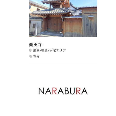
楽田寺
飛鳥/橿原/宇陀エリア
お寺