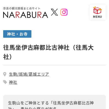
奈良の観光情報まとめサイト
神社・お寺
往馬坐伊古麻都比古神社（往馬大
社）
生駒/斑鳩/葛城エリア
神社
生駒山をご神体とする「往馬坐伊古麻都比古神
社」。勇壮な火祭りが有名。