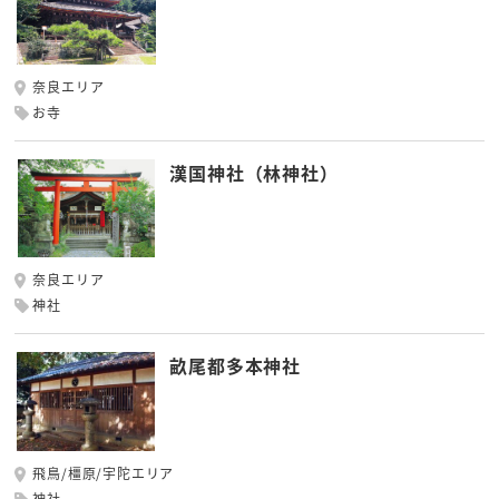
奈良エリア
お寺
漢国神社（林神社）
奈良エリア
神社
畝尾都多本神社
飛鳥/橿原/宇陀エリア
神社