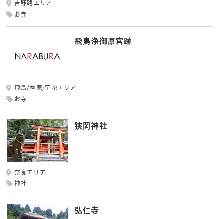
吉野路エリア
お寺
飛鳥浄御原宮跡
飛鳥/橿原/宇陀エリア
お寺
狭岡神社
奈良エリア
神社
弘仁寺