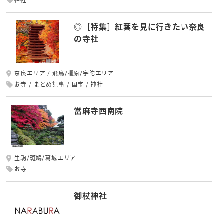
◎［特集］紅葉を見に行きたい奈良
の寺社
奈良エリア
飛鳥/橿原/宇陀エリア
お寺
まとめ記事
国宝
神社
當麻寺西南院
生駒/斑鳩/葛城エリア
お寺
御杖神社