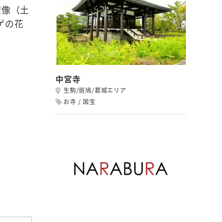
塑像（土
ゲの花
中宮寺
生駒/斑鳩/葛城エリア
お寺
国宝