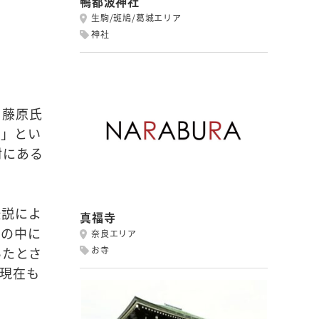
鴨都波神社
生駒/斑鳩/葛城エリア
神社
と藤原氏
）」とい
村にある
伝説によ
真福寺
池の中に
奈良エリア
お寺
いたとさ
現在も