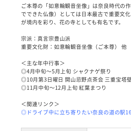
ご本尊の「如意輪観音坐像」は奈良時代の作
でできた仏像）としては日本最古で重要文化
が境内を彩り、花の寺としても有名です。
宗派：真言宗豊山派
重要文化財：如意輪観音坐像（ご本尊） 他
＜主な年中行事＞
◎4月中旬～5月上旬 シャクナゲ祭り
◎10月第3日曜日 開山忌野点茶会 三重宝塔
◎11月中旬～12月上旬 紅葉まつり
＜関連リンク＞
◎ドライブ中に立ち寄りたい奈良の道の駅16