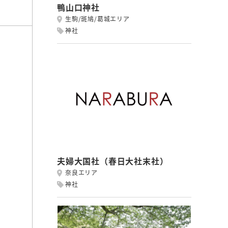
鴨山口神社
生駒/斑鳩/葛城エリア
神社
夫婦大国社（春日大社末社）
奈良エリア
神社