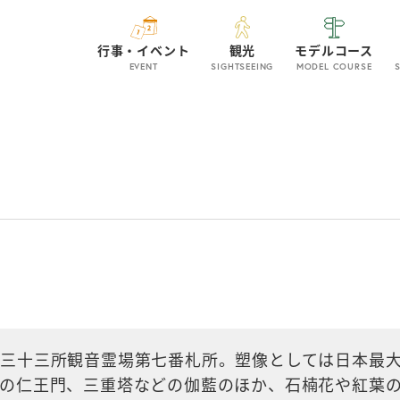
行事・イベント
観光
モデルコース
EVENT
SIGHTSEEING
MODEL COURSE
国三十三所観音霊場第七番札所。塑像としては日本最
内の仁王門、三重塔などの伽藍のほか、石楠花や紅葉