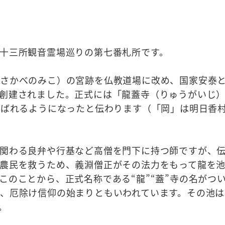
十三所観音霊場巡りの第七番札所です。
くさかべのみこ）の宮跡を仏教道場に改め、国家安泰
創建されました。正式には「龍蓋寺（りゅうがいじ
呼ばれるようになったと伝わります（「岡」は明日香
関わる良弁や行基など高僧を門下に持つ師ですが、
農民を救うため、義淵僧正がその法力をもって龍を
このことから、正式名称である“龍”“蓋”寺の名がつ
、厄除け信仰の始まりともいわれています。その池は
。