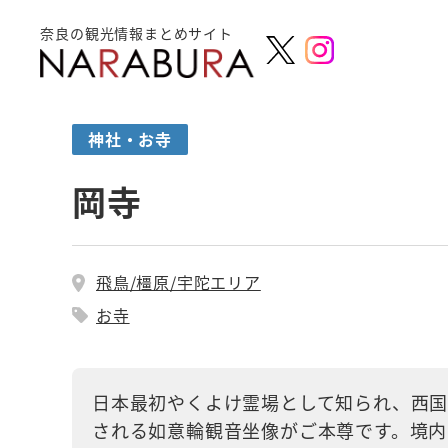
奈良の観光情報まとめサイト
神社・お寺
岡寺
飛鳥/橿原/宇陀エリア
お寺
日本最初やくよけ霊場として知られ、西
される如意輪観音坐像がご本尊です。境