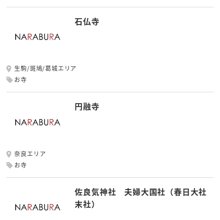
石仏寺
生駒/斑鳩/葛城エリア
お寺
円融寺
奈良エリア
お寺
佐良気神社 夫婦大国社（春日大社
末社）