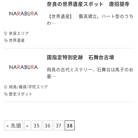
奈良の世界遺産スポット 唐招提寺
【世界遺産】 鑑真建立。ハート型のうち
わ…
奈良エリア
世界遺産
国指定特別史跡 石舞台古墳
飛鳥の古代ミステリー、石舞台は馬子のお
墓…
飛鳥/橿原/宇陀エリア
歴史スポット
« 先頭
«
35
36
37
38