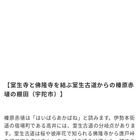
【室生寺と佛隆寺を結ぶ室生古道からの榛原赤
埴の棚田（宇陀市）】
榛原赤埴は「はいばらあかばね」と読みます。伊勢本街
道の宿場町である高井には、室生古道の分岐点がありま
す。室生古道は桜や彼岸花で知られる佛隆寺から唐戸峠