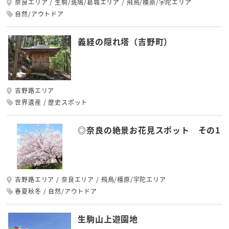
奈良エリア
生駒/斑鳩/葛城エリア
飛鳥/橿原/宇陀エリア
自然/アウトドア
義経の隠れ塔（吉野町）
吉野路エリア
世界遺産
歴史スポット
◎奈良の絶景お花見スポット その1
吉野路エリア
奈良エリア
飛鳥/橿原/宇陀エリア
春夏秋冬
自然/アウトドア
生駒山上遊園地