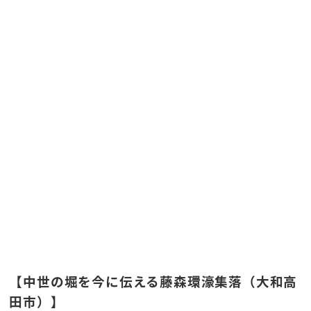
【中世の堀を今に伝える藤森環濠集落（大和高
田市）】