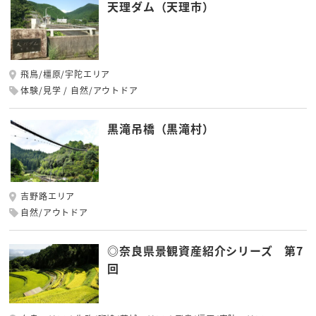
天理ダム（天理市）
飛鳥/橿原/宇陀エリア
体験/見学
自然/アウトドア
黒滝吊橋（黒滝村）
吉野路エリア
自然/アウトドア
◎奈良県景観資産紹介シリーズ 第7
回