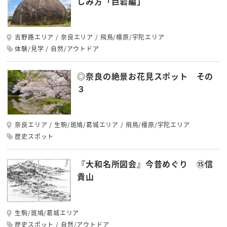
しみ方「巨岩編」
吉野路エリア
奈良エリア
飛鳥/橿原/宇陀エリア
体験/見学
自然/アウトドア
◎奈良の絶景お花見スポット その
３
奈良エリア
生駒/斑鳩/葛城エリア
飛鳥/橿原/宇陀エリア
歴史スポット
『大和名所図会』今昔めぐり ⑮信
貴山
生駒/斑鳩/葛城エリア
歴史スポット
自然/アウトドア