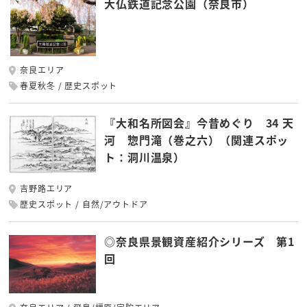
大仏鉄道記念公園（奈良市）
奈良エリア
春夏秋冬
歴史スポット
『大和名所図会』今昔めぐり 34 天
河 惣門滝（巻之六）（関連スポッ
ト：洞川温泉）
吉野路エリア
歴史スポット
自然/アウトドア
◎奈良県景観資産紹介シリーズ 第1
回