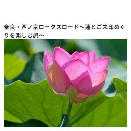
奈良・西ノ京ロータスロード～蓮とご朱印めぐ
りを楽しむ旅～