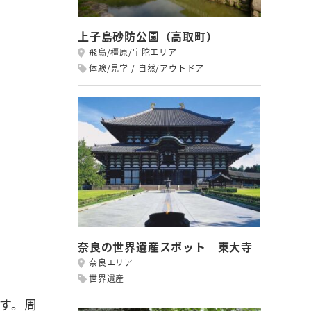
上子島砂防公園（高取町）
飛鳥/橿原/宇陀エリア
体験/見学
自然/アウトドア
奈良の世界遺産スポット 東大寺
奈良エリア
世界遺産
す。周