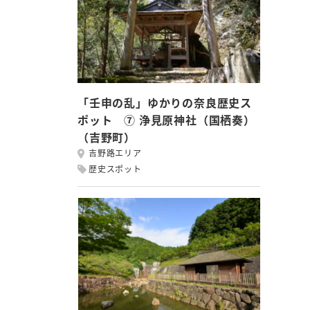
「壬申の乱」ゆかりの奈良歴史ス
ポット ⑦ 浄見原神社（国栖奏）
（吉野町）
吉野路エリア
歴史スポット