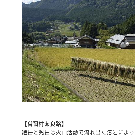
【曽爾村太良路】
鎧岳と兜岳は火山活動で流れ出た溶岩によっ