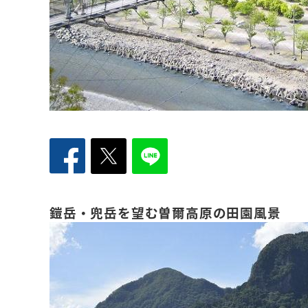
鎧岳・兜岳を望む曽爾高原の田園風景