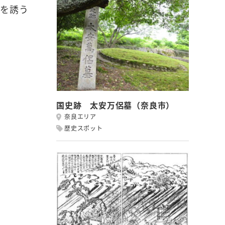
愁を誘う
国史跡 太安万侶墓（奈良市）
奈良エリア
歴史スポット