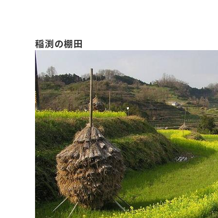
稲渕の棚田