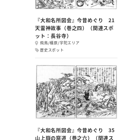
『大和名所図会』今昔めぐり 21
天霊神故事（巻之四）（関連スポ
ット：長谷寺）
飛鳥/橿原/宇陀エリア
歴史スポット
『大和名所図会』今昔めぐり 35
山上嶽の窟道（巻之六）（関連ス