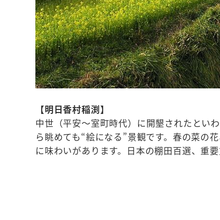
【明日香村稲渕】
中世（平安～室町時代）に開墾されたといわ
ら眺めても“絵になる”景観です。春の菜の
に味わいがあります。日本の棚田百選、重要